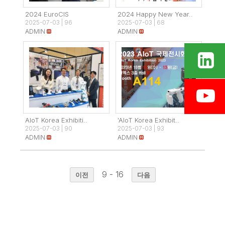
2024 EuroCIS
2024 Happy New Year..
2025-07-03
|
96
2025-07-03
|
68
ADMIN
ADMIN
AIoT Korea Exhibiti..
'AIoT Korea Exhibit..
2025-07-03
|
90
2025-07-03
|
93
ADMIN
ADMIN
9 - 16
이전
다음