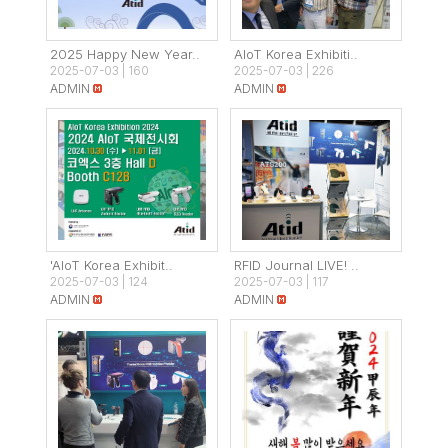
2025 Happy New Year..
AIoT Korea Exhibiti..
2025-07-03
|
160
2025-07-03
|
226
ADMIN
ADMIN
'AIoT Korea Exhibit..
RFID Journal LIVE! ..
2025-07-03
|
124
2025-07-03
|
117
ADMIN
ADMIN