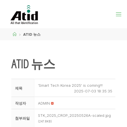
ATID 뉴스
ATID 뉴스
'Smart Tech Korea 2025' is coming!!!
제목
2025-07-03 18:35:35
작성자
ADMIN
STK_2025_CROP_20250526A-scaled.jpg
첨부파일
(247.8KB)